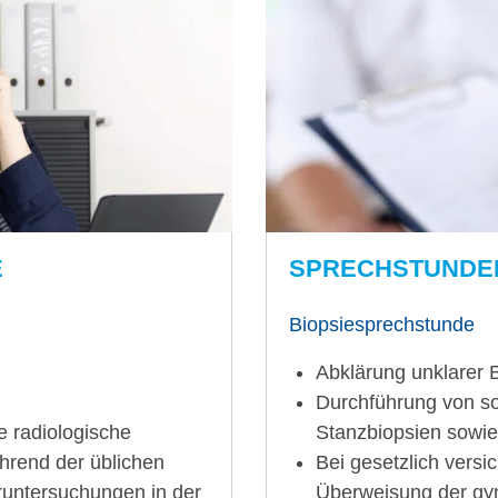
E
SPRECHSTUNDE
Biopsiesprechstunde
Abklärung unklarer 
Durchführung von s
ie radiologische
Stanzbiopsien sow
ährend der üblichen
Bei gesetzlich versic
runtersuchungen in der
Überweisung der gyn