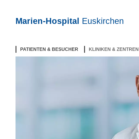
Marien-Hospital
Euskirchen
Home
Marien-Hospital Euskirchen
Kliniken & Zentren
PATIENTEN & BESUCHER
KLINIKEN & ZENTREN
(current)