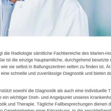
orgt die Radiologie sämtliche Fachbereiche des Marien-H
ie ist die einzige hauptamtliche, durchgehend besetzte 
wie sie selbst in Ballungszentren selten zu finden ist. 
r eine schnelle und zuverlässige Diagnostik und bieten
rstützt sowohl die Diagnostik als auch eine individuelle 
gie ein wichtiger Dreh- und Angelpunkt unseres Kranke
nostik und Therapie. Tägliche Fallbesprechungen dienen
n Gegebenheiten einer Erkrankung. In die anschließend