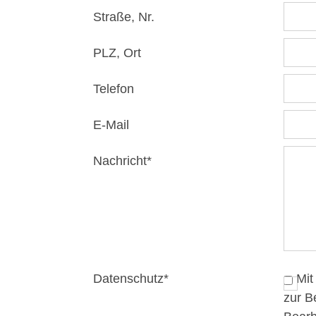
Straße, Nr.
PLZ, Ort
Telefon
E-Mail
Nachricht
*
Datenschutz
*
Mit dem Absenden des Kontaktformulars erklären Sie sich damit einverstanden, dass Ihre Daten
zur B