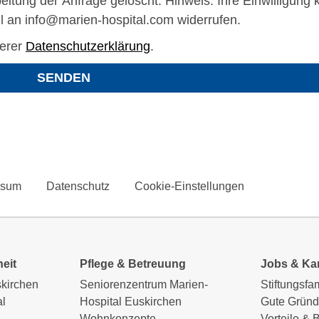
eitung der Anfrage gelöscht. Hinweis: Ihre Einwilligung k
l an info@marien-hospital.com widerrufen.
serer
Datenschutzerklärung
.
ssum
Datenschutz
Cookie-Einstellungen
eit
Pflege & Betreuung
Jobs & Kar
skirchen
Seniorenzentrum Marien-
Stiftungsfa
l
Hospital Euskirchen
Gute Gründ
Wohnkonzepte
Vorteile & 