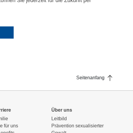
önnen Sie jederzeit für die Zukunft per
Seitenanfang
riere
Über uns
milie
Leitbild
e für uns
Prävention sexualisierter
Benefits
Gewalt