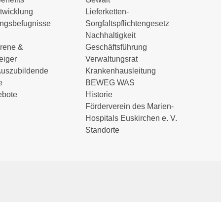
twicklung
Lieferketten-
ungsbefugnisse
Sorgfaltspflichtengesetz
Nachhaltigkeit
hrene &
Geschäftsführung
eiger
Verwaltungsrat
Auszubildende
Krankenhausleitung
e
BEWEG WAS
ebote
Historie
Förderverein des Marien-
Hospitals Euskirchen e. V.
Standorte