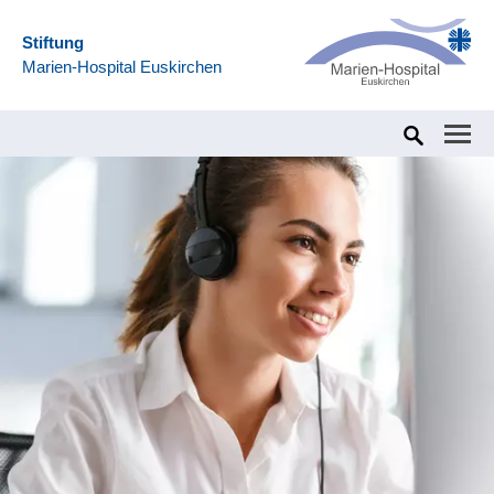
Stiftung
Marien-Hospital Euskirchen
Home
Jobs & Karriere
Berufserfahrene & Berufseinsteiger