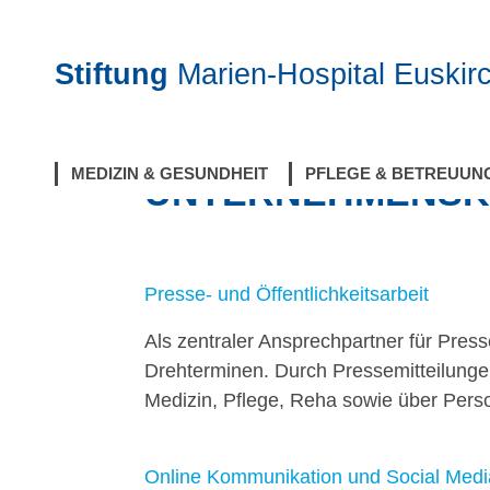
Stiftung
Marien-Hospital Euskir
Home
Aktuelles
Unternehmenskommunikation und Ma
MEDIZIN & GESUNDHEIT
PFLEGE & BETREUUN
UNTERNEHMENSKO
Presse- und Öffentlichkeitsarbeit
Als zentraler Ansprechpartner für Pres
Drehterminen. Durch Pressemitteilungen
Medizin, Pflege, Reha sowie über Pers
Online Kommunikation und Social Med