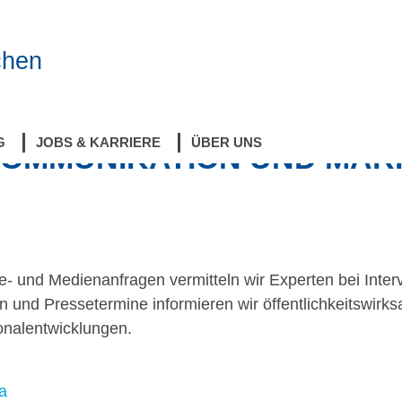
chen
rketing
G
JOBS & KARRIERE
ÜBER UNS
MMUNI­KATION UND MAR
se- und Medienanfragen vermitteln wir Experten bei Inte
 und Pressetermine informieren wir öffentlichkeitswirks
onalentwicklungen.
ia