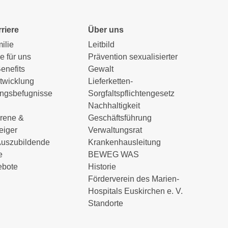
riere
Über uns
milie
Leitbild
e für uns
Prävention sexualisierter
Benefits
Gewalt
twicklung
Lieferketten-
ungsbefugnisse
Sorgfaltspflichtengesetz
Nachhaltigkeit
hrene &
Geschäftsführung
eiger
Verwaltungsrat
Auszubildende
Krankenhausleitung
e
BEWEG WAS
ebote
Historie
Förderverein des Marien-
Hospitals Euskirchen e. V.
Standorte