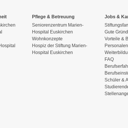
eit
Pflege & Betreuung
Jobs & Kar
skirchen
Seniorenzentrum Marien-
Stiftungsfa
l
Hospital Euskirchen
Gute Gründ
Wohnkonzepte
Vorteile & 
Hospital
Hospiz der Stiftung Marien-
Personalen
Hospital Euskirchen
Weiterbild
FAQ
Berufserfa
Berufseinst
Schüler & 
Studierend
Stellenang