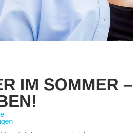
R IM SOMMER –
BEN!
pe
ngen