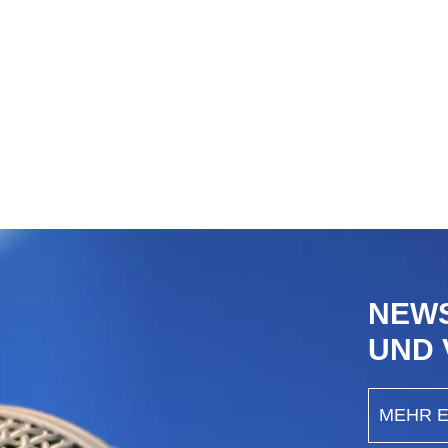
NEW
UND
MEHR 